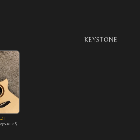
KEYSTONE
LD]
Keystone SJ