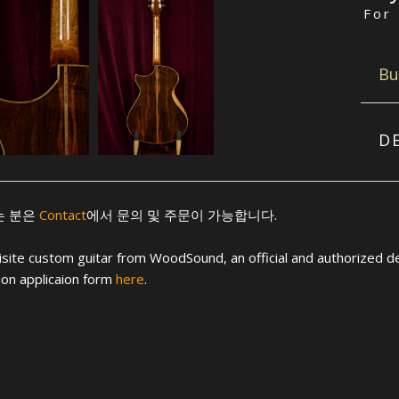
For
Bu
D
는 분은
Contact
에서 문의 및 주문이 가능합니다.
site custom guitar from WoodSound, an official and authorized de
tion applicaion form
here
.