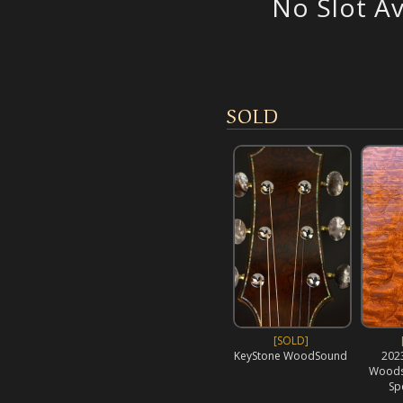
No Slot Av
SOLD
[SOLD]
KeyStone WoodSound
202
Woods
Spe