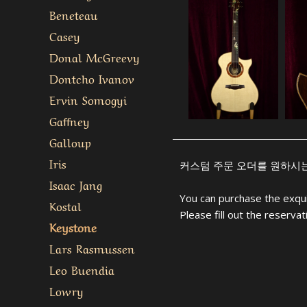
Beneteau
Casey
Donal McGreevy
Dontcho Ivanov
Ervin Somogyi
Gaffney
Galloup
Iris
커스텀 주문 오더를 원하시
Isaac Jang
You can purchase the exqui
Kostal
Please fill out the reserva
Keystone
Lars Rasmussen
Leo Buendia
Lowry