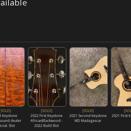
ailable
[SOLD]
[SOLD]
[SOLD]
[SO
3 Keystone
2022 First Keystone
2021 Second Keystone
2021 First 
ound dealer
AfricanBlackwood -
MD Madagascar
cial. Slot
2022 Build Slot