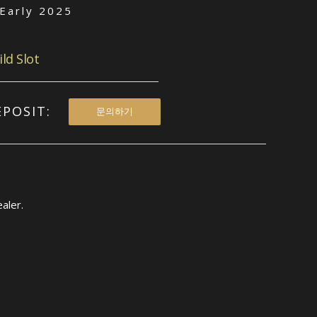
 Early 2025
ild Slot
EPOSIT:
문의하기
aler.